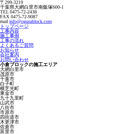
〒299-3219
千葉県大網白里市南飯塚600-1
TEL 0475-72-2438
FAX 0475-72-9087
mail
info@ogurablock.com
トップページ
工事内容
施工事例
工事の流れ
よくあるご質問
お知らせ
会社案内
お問い合わせ
小倉ブロックの施工エリア
大網白里市
茂原市
千葉市
白子町
横芝光町
東金市
九十九里町
山武市
八街市
市原市
四街道市
木更津市
佐倉市
富里市