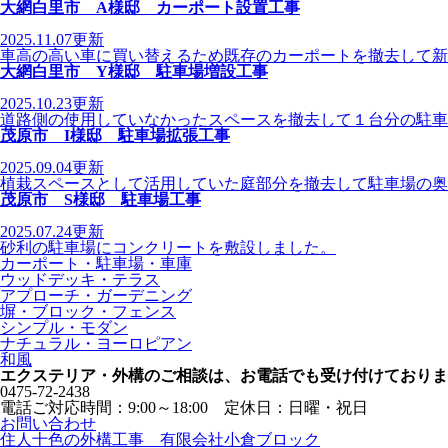
大網白里市 A様邸 カーポート設置工事
2025.11.07
更新
車高の高い車に買い替えるため既存のカーポートを撤去して新
大網白里市 Y様邸 駐車場増設工事
2025.10.23
更新
道路側の使用していなかったスペースを撤去して１台分の駐車
茂原市 I様邸 駐車場拡張工事
2025.09.04
更新
植栽スペースとして活用していた庭部分を撤去して駐車場の奥
茂原市 S様邸 駐車場工事
2025.07.24
更新
砂利の駐車場にコンクリートを敷設しました。
カーポート・駐車場・車庫
ウッドデッキ・テラス
アプローチ・ガーデニング
塀・ブロック・フェンス
シンプル・モダン
ナチュラル・ヨーロピアン
和風
エクステリア・外構のご相談は、お電話でも受け付けておりま
0475-72-2438
電話ご対応時間：9:00～18:00 定休日：日曜・祝日
お問い合わせ
住人十色の外構工事 有限会社小倉ブロック