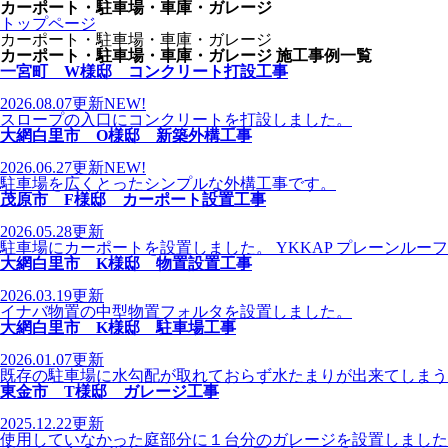
カーポート・駐車場・車庫・ガレージ
トップページ
カーポート・駐車場・車庫・ガレージ
カーポート・駐車場・車庫・ガレージ 施工事例一覧
一宮町 W様邸 コンクリート打設工事
2026.08.07
更新
NEW!
スロープの入口にコンクリートを打設しました。
大網白里市 O様邸 新築外構工事
2026.06.27
更新
NEW!
駐車場を広くとったシンプルな外構工事です。
茂原市 F様邸 カーポート設置工事
2026.05.28
更新
駐車場にカーポートを設置しました。 YKKAP プレーンルーフ 600
大網白里市 K様邸 物置設置工事
2026.03.19
更新
イナバ物置の中型物置フォルタを設置しました。
大網白里市 K様邸 駐車場工事
2026.01.07
更新
既存の駐車場に水勾配が取れておらず水たまりが出来てしまう
東金市 T様邸 ガレージ工事
2025.12.22
更新
使用していなかった庭部分に１台分のガレージを設置しました。 