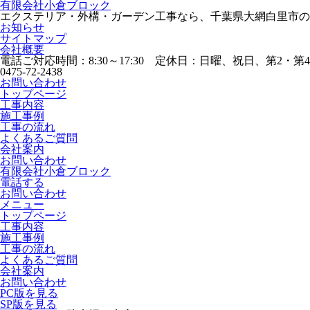
有限会社小倉ブロック
エクステリア・外構・ガーデン工事なら、千葉県大網白里市の
お知らせ
サイトマップ
会社概要
電話ご対応時間：8:30～17:30 定休日：日曜、祝日、第2・第
0475-72-2438
お問い合わせ
トップページ
工事内容
施工事例
工事の流れ
よくあるご質問
会社案内
お問い合わせ
有限会社小倉ブロック
電話する
お問い合わせ
メニュー
トップページ
工事内容
施工事例
工事の流れ
よくあるご質問
会社案内
お問い合わせ
PC版を見る
SP版を見る